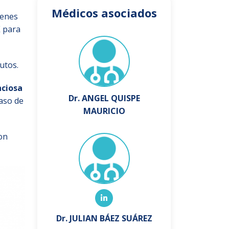
Médicos asociados
genes
X
para
utos.
nciosa
Dr. ANGEL QUISPE
caso de
MAURICIO
on
Dr. JULIAN BÁEZ SUÁREZ