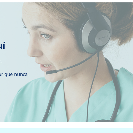
uí
.
or que nunca.