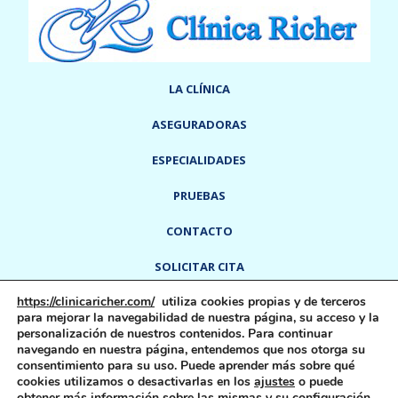
LA CLÍNICA
ASEGURADORAS
ESPECIALIDADES
PRUEBAS
CONTACTO
SOLICITAR CITA
https://clinicaricher.com/
utiliza cookies propias y de terceros
info@clinicaricher.com
918 91 55 91
-
para mejorar la navegabilidad de nuestra página, su acceso y la
Calle Del Rey, 6
28300
Aranjuez,
Madrid,
España
personalización de nuestros contenidos. Para continuar
navegando en nuestra página, entendemos que nos otorga su
consentimiento para su uso. Puede aprender más sobre qué
cookies utilizamos o desactivarlas en los
ajustes
o puede
Aviso Legal
Política De Cookies
Política De Privacidad
obtener más información sobre las mismas y su configuración