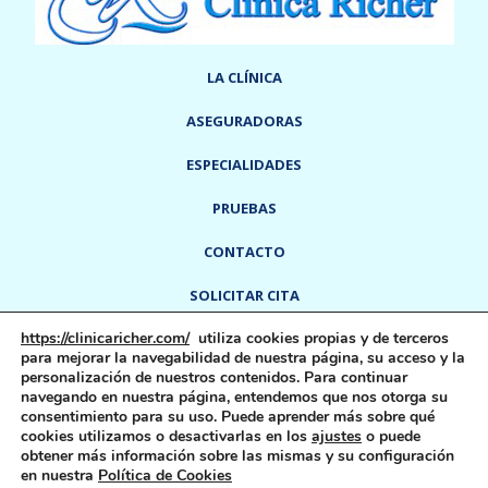
LA CLÍNICA
ASEGURADORAS
ESPECIALIDADES
PRUEBAS
CONTACTO
SOLICITAR CITA
https://clinicaricher.com/
utiliza cookies propias y de terceros
info@clinicaricher.com
918 91 55 91
-
para mejorar la navegabilidad de nuestra página, su acceso y la
Calle Del Rey, 6
28300
Aranjuez,
Madrid,
España
personalización de nuestros contenidos. Para continuar
navegando en nuestra página, entendemos que nos otorga su
consentimiento para su uso. Puede aprender más sobre qué
cookies utilizamos o desactivarlas en los
ajustes
o puede
Aviso Legal
Política De Cookies
Política De Privacidad
obtener más información sobre las mismas y su configuración
en nuestra
Política de Cookies