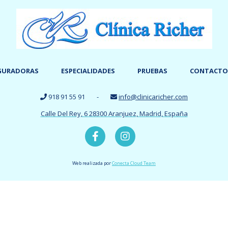
GURADORAS
ESPECIALIDADES
PRUEBAS
CONTACTO
918 91 55 91
-
info@clinicaricher.com
Calle Del Rey, 6
28300
Aranjuez,
Madrid,
España
Web realizada por
Conecta Cloud Team