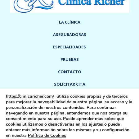
LA CLÍNICA
ASEGURADORAS
ESPECIALIDADES
PRUEBAS
CONTACTO
SOLICITAR CITA
https://clinicaricher.com/
utiliza cookies propias y de terceros
info@clinicaricher.com
918 91 55 91
-
para mejorar la navegabilidad de nuestra página, su acceso y la
Calle Del Rey, 6
28300
Aranjuez,
Madrid,
España
personalización de nuestros contenidos. Para continuar
navegando en nuestra página, entendemos que nos otorga su
consentimiento para su uso. Puede aprender más sobre qué
cookies utilizamos o desactivarlas en los
ajustes
o puede
Aviso Legal
Política De Cookies
Política De Privacidad
obtener más información sobre las mismas y su configuración
en nuestra
Política de Cookies