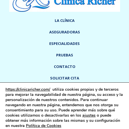
LA CLÍNICA
ASEGURADORAS
ESPECIALIDADES
PRUEBAS
CONTACTO
SOLICITAR CITA
https://clinicaricher.com/
utiliza cookies propias y de terceros
info@clinicaricher.com
918 91 55 91
-
para mejorar la navegabilidad de nuestra página, su acceso y la
Calle Del Rey, 6
28300
Aranjuez,
Madrid,
España
personalización de nuestros contenidos. Para continuar
navegando en nuestra página, entendemos que nos otorga su
consentimiento para su uso. Puede aprender más sobre qué
cookies utilizamos o desactivarlas en los
ajustes
o puede
Aviso Legal
Política De Cookies
Política De Privacidad
obtener más información sobre las mismas y su configuración
en nuestra
Política de Cookies